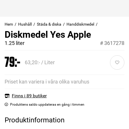
Hem
Hushåll
Städa & diska
Handdiskmedel
Diskmedel Yes Apple
1.25 liter
#
3617278
79:-
63,20:- / Liter
Priset kan variera i våra olika varuhus
Finns i 89 butiker
Produktens saldo uppdateras en gång i timmen
Produktinformation