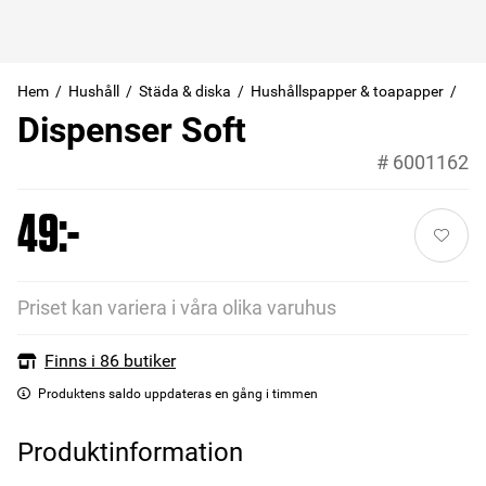
Hem
Hushåll
Städa & diska
Hushållspapper & toapapper
Dispenser Soft
#
6001162
49:-
Priset kan variera i våra olika varuhus
Finns i 86 butiker
Produktens saldo uppdateras en gång i timmen
Produktinformation