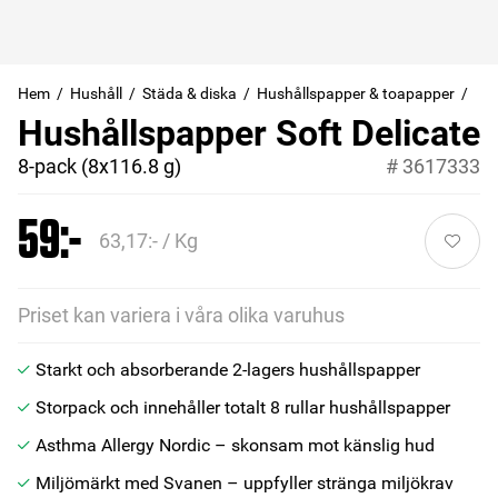
Hem
Hushåll
Städa & diska
Hushållspapper & toapapper
Hushållspapper Soft Delicate
8-pack (8x116.8 g)
#
3617333
59:-
63,17:- / Kg
Priset kan variera i våra olika varuhus
Starkt och absorberande 2-lagers hushållspapper
Storpack och innehåller totalt 8 rullar hushållspapper
Asthma Allergy Nordic – skonsam mot känslig hud
Miljömärkt med Svanen – uppfyller stränga miljökrav