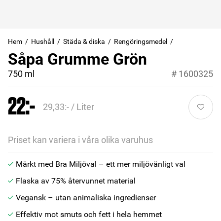
Hem
Hushåll
Städa & diska
Rengöringsmedel
Såpa Grumme Grön
750 ml
#
1600325
22:-
29,33:- / Liter
Priset kan variera i våra olika varuhus
Märkt med Bra Miljöval – ett mer miljövänligt val
Flaska av 75% återvunnet material
Vegansk – utan animaliska ingredienser
Effektiv mot smuts och fett i hela hemmet