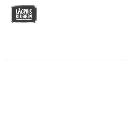
GÅ MED I LÅGPRISKLUBBEN
Du får en massa fantastiska klubbpriser
och 365 dagars öppet köp.
Bli medlem nu