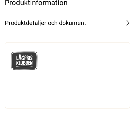
Produktinformation
Produktdetaljer och dokument
GÅ MED I LÅGPRISKLUBBEN
Du får en massa fantastiska klubbpriser
och 365 dagars öppet köp.