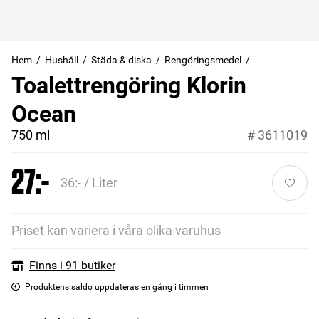
Hem
Hushåll
Städa & diska
Rengöringsmedel
Toalettrengöring Klorin
Ocean
750 ml
#
3611019
27:-
36:- / Liter
Priset kan variera i våra olika varuhus
Finns i 91 butiker
Produktens saldo uppdateras en gång i timmen