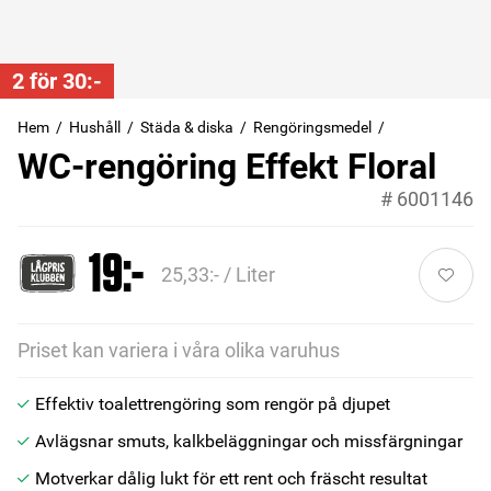
2 för 30:-
Hem
Hushåll
Städa & diska
Rengöringsmedel
WC-rengöring Effekt Floral
#
6001146
19:-
25,33:- / Liter
Priset kan variera i våra olika varuhus
Effektiv toalettrengöring som rengör på djupet
Avlägsnar smuts, kalkbeläggningar och missfärgningar
Motverkar dålig lukt för ett rent och fräscht resultat