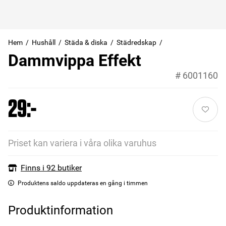
Hem
Hushåll
Städa & diska
Städredskap
Dammvippa Effekt
#
6001160
29:-
Priset kan variera i våra olika varuhus
Finns i 92 butiker
Produktens saldo uppdateras en gång i timmen
Produktinformation