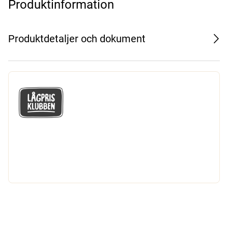
Produktinformation
Produktdetaljer och dokument
GÅ MED I LÅGPRISKLUBBEN
Du får en massa fantastiska klubbpriser
och 365 dagars öppet köp.