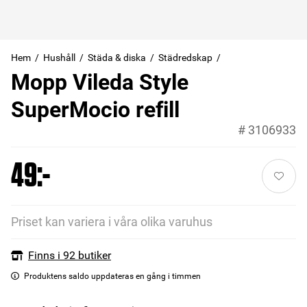
Hem
Hushåll
Städa & diska
Städredskap
Mopp Vileda Style
SuperMocio refill
#
3106933
49:-
Priset kan variera i våra olika varuhus
Finns i 92 butiker
Produktens saldo uppdateras en gång i timmen