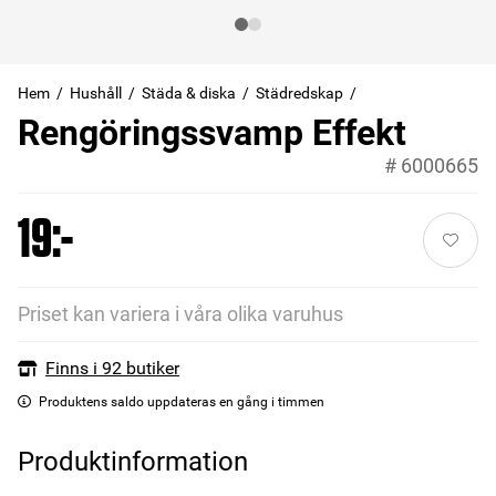
Hem
Hushåll
Städa & diska
Städredskap
Rengöringssvamp Effekt
#
6000665
19:-
Priset kan variera i våra olika varuhus
Finns i 92 butiker
Produktens saldo uppdateras en gång i timmen
Produktinformation