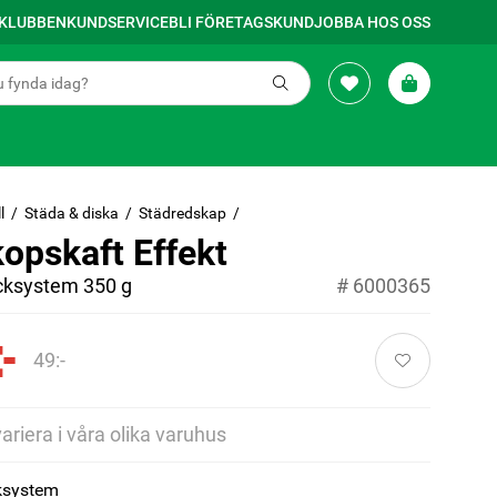
SKLUBBEN
KUNDSERVICE
BLI FÖRETAGSKUND
JOBBA HOS OSS
l
Städa & diska
Städredskap
opskaft Effekt
icksystem 350 g
#
6000365
-
49:-
variera i våra olika varuhus
cksystem