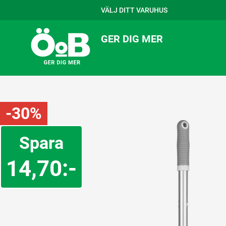
VÄLJ DITT VARUHUS
GER DIG MER
-30%
Spara
14,70:-