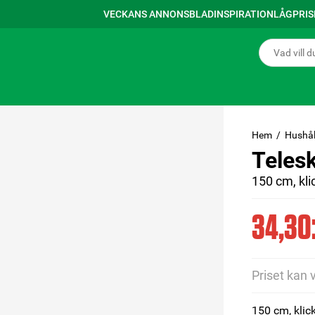
VECKANS ANNONSBLAD
INSPIRATION
LÅGPRI
Hem
Hushål
Telesk
150 cm, kl
34,30:
Priset kan 
150 cm, kli