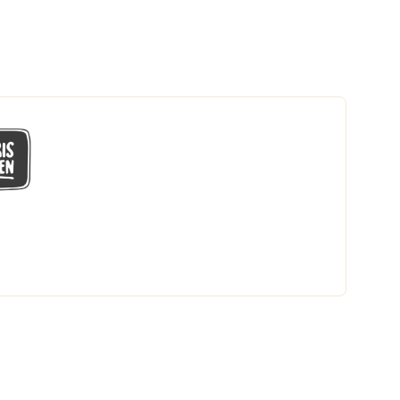
GÅ MED I LÅGPRISKLUBBEN
Du får en massa fantastiska klubbpriser
och 365 dagars öppet köp.