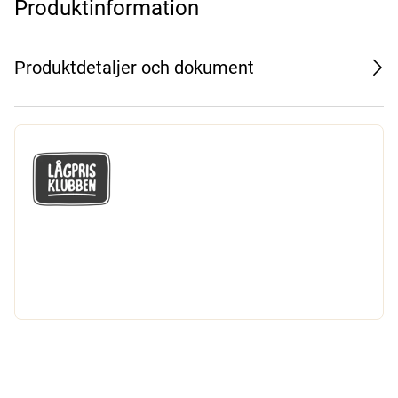
Produktinformation
Produktdetaljer och dokument
GÅ MED I LÅGPRISKLUBBEN
Du får en massa fantastiska klubbpriser
och 365 dagars öppet köp.