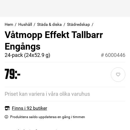
Hem
Hushåll
Städa & diska
Städredskap
Våtmopp Effekt Tallbarr
Engångs
24-pack (24x52.9 g)
#
6000446
79:-
Priset kan variera i våra olika varuhus
Finns i 92 butiker
Produktens saldo uppdateras en gång i timmen