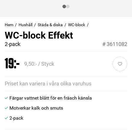
Hem
Hushåll
Städa & diska
WC-block
WC-block Effekt
2-pack
#
3611082
19:-
9,50:- / Styck
Priset kan variera i våra olika varuhus
Färgar vattnet blått för en fräsch känsla
Motverkar kalk och smuts
2-pack