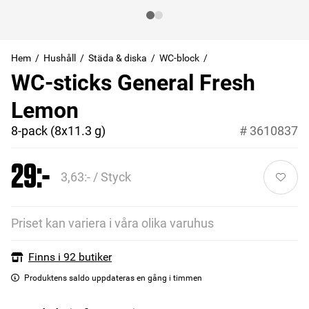
Hem
Hushåll
Städa & diska
WC-block
WC-sticks General Fresh
Lemon
8-pack (8x11.3 g)
#
3610837
29:-
3,63:- / Styck
Priset kan variera i våra olika varuhus
Finns i 92 butiker
Produktens saldo uppdateras en gång i timmen