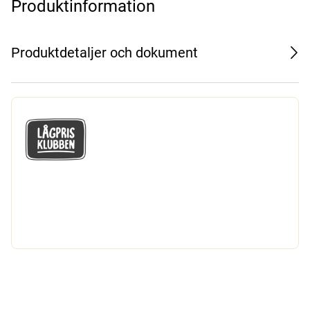
Produktinformation
Produktdetaljer och dokument
GÅ MED I LÅGPRISKLUBBEN
Du får en massa fantastiska klubbpriser
och 365 dagars öppet köp.