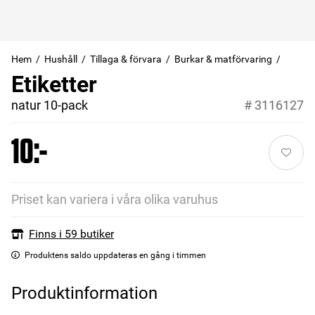
Hem
Hushåll
Tillaga & förvara
Burkar & matförvaring
Etiketter
natur 10-pack
#
3116127
10:-
Priset kan variera i våra olika varuhus
Finns i 59 butiker
Produktens saldo uppdateras en gång i timmen
Produktinformation