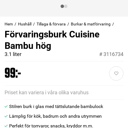
Hem
Hushåll
Tillaga & förvara
Burkar & matförvaring
Förvaringsburk Cuisine
Bambu hög
3.1 liter
#
3116734
99:-
Priset kan variera i våra olika varuhus
Stilren burk i glas med tättslutande bambulock
Lämplig för kök, badrum och andra utrymmen
Perfekt för torrvaror, snacks, kryddor m.m.