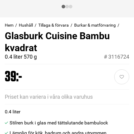
Hem
Hushåll
Tillaga & förvara
Burkar & matförvaring
Glasburk Cuisine Bambu
kvadrat
0.4 liter 570 g
#
3116724
39:-
Priset kan variera i våra olika varuhus
0.4 liter
Stilren burk i glas med tättslutande bambulock
Lämplig för kök, badrum och andra utrymmen