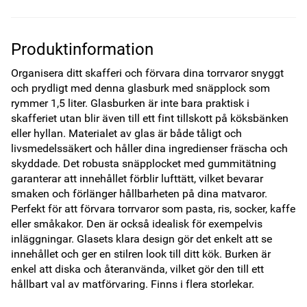
Produktinformation
Organisera ditt skafferi och förvara dina torrvaror snyggt 
och prydligt med denna glasburk med snäpplock som 
rymmer 1,5 liter. Glasburken är inte bara praktisk i 
skafferiet utan blir även till ett fint tillskott på köksbänken 
eller hyllan. Materialet av glas är både tåligt och 
livsmedelssäkert och håller dina ingredienser fräscha och 
skyddade. Det robusta snäpplocket med gummitätning 
garanterar att innehållet förblir lufttätt, vilket bevarar 
smaken och förlänger hållbarheten på dina matvaror. 
Perfekt för att förvara torrvaror som pasta, ris, socker, kaffe 
eller småkakor. Den är också idealisk för exempelvis 
inläggningar. Glasets klara design gör det enkelt att se 
innehållet och ger en stilren look till ditt kök. Burken är 
enkel att diska och återanvända, vilket gör den till ett 
hållbart val av matförvaring. Finns i flera storlekar.