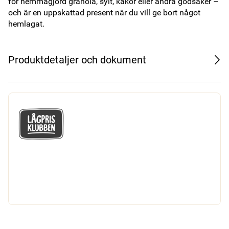
för hemmagjord granola, sylt, kakor eller andra godsaker – 
och är en uppskattad present när du vill ge bort något 
hemlagat.
Produktdetaljer och dokument
GÅ MED I LÅGPRISKLUBBEN