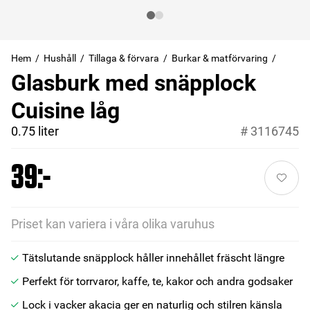
Hem
Hushåll
Tillaga & förvara
Burkar & matförvaring
Glasburk med snäpplock
Cuisine låg
0.75 liter
#
3116745
39:-
Priset kan variera i våra olika varuhus
Tätslutande snäpplock håller innehållet fräscht längre
Perfekt för torrvaror, kaffe, te, kakor och andra godsaker
Lock i vacker akacia ger en naturlig och stilren känsla