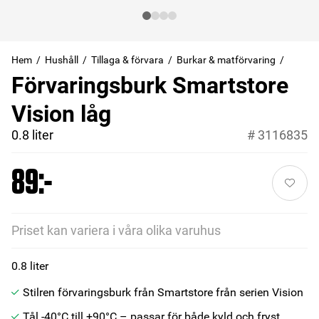
Hem
Hushåll
Tillaga & förvara
Burkar & matförvaring
Förvaringsburk Smartstore
Vision låg
0.8 liter
#
3116835
89:-
Priset kan variera i våra olika varuhus
0.8 liter
Stilren förvaringsburk från Smartstore från serien Vision
Tål -40°C till +90°C – passar för både kyld och fryst