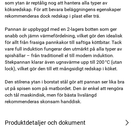
som ytan är reptålig nog att hantera alla typer av 
köksredskap. För att bevara beläggningens egenskaper 
rekommenderas dock redskap i plast eller trä.

Pannan är uppbyggd med en 2-lagers botten som ger 
snabb och jämn värmefördelning, vilket gör den idealisk 
för allt från frasiga pannkakor till saftiga köttbitar. Tack 
vare full induktion fungerar den utmärkt på alla typer av 
spishällar – från traditionell el till modern induktion. 
Stekpannan klarar även ugnsvärme upp till 200 °C (utan 
lock), vilket gör den till ett mångsidigt redskap i köket. 

Den stilrena ytan i borstat stål gör att pannan ser lika bra 
ut på spisen som på matbordet. Den är enkel att rengöra 
och tål maskindisk, men för bästa livslängd 
rekommenderas skonsam handdisk.
Produktdetaljer och dokument