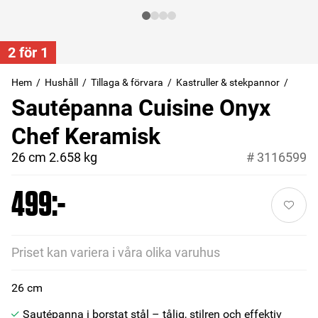
2 för 1
Hem
Hushåll
Tillaga & förvara
Kastruller & stekpannor
Sautépanna Cuisine Onyx
Chef Keramisk
26 cm 2.658 kg
#
3116599
499:-
Priset kan variera i våra olika varuhus
26 cm
Sautépanna i borstat stål – tålig, stilren och effektiv