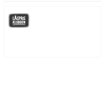
GÅ MED I LÅGPRISKLUBBEN
Du får en massa fantastiska klubbpriser
och 365 dagars öppet köp.
Bli medlem nu