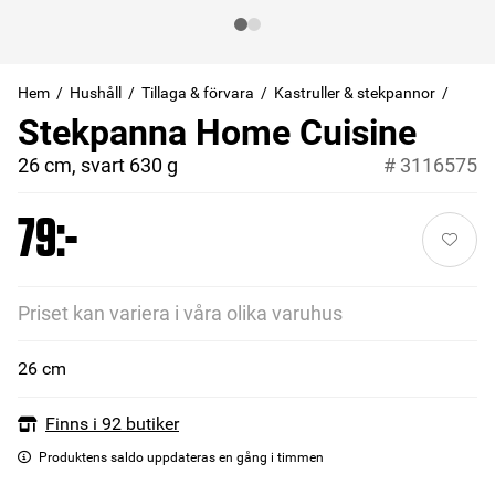
Hem
Hushåll
Tillaga & förvara
Kastruller & stekpannor
Stekpanna Home Cuisine
26 cm, svart 630 g
#
3116575
79:-
Priset kan variera i våra olika varuhus
26 cm
Finns i 92 butiker
Produktens saldo uppdateras en gång i timmen