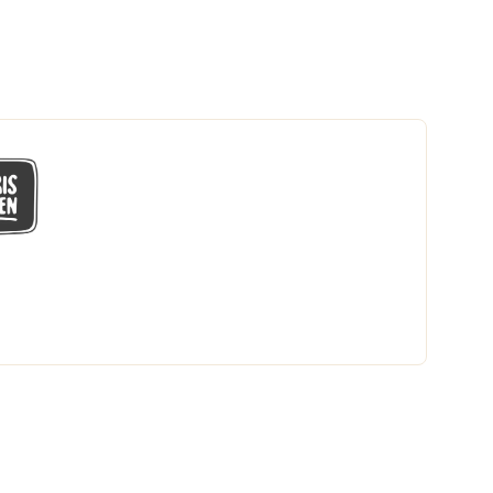
GÅ MED I LÅGPRISKLUBBEN
Du får en massa fantastiska klubbpriser
och 365 dagars öppet köp.