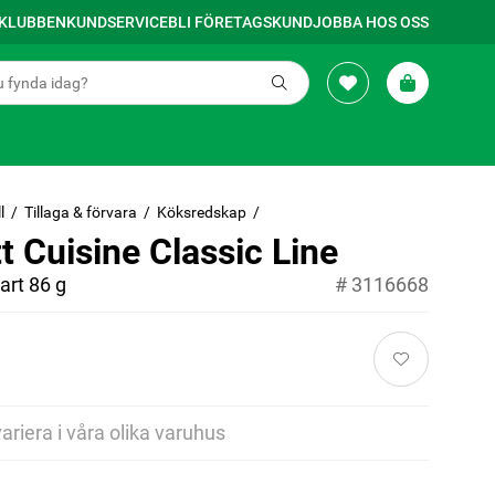
SKLUBBEN
KUNDSERVICE
BLI FÖRETAGSKUND
JOBBA HOS OSS
l
Tillaga & förvara
Köksredskap
t Cuisine Classic Line
art 86 g
#
3116668
variera i våra olika varuhus