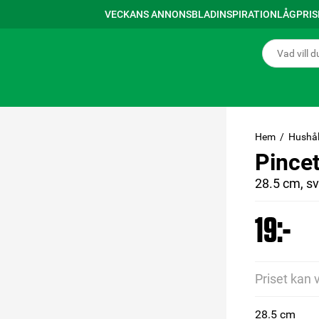
VECKANS ANNONSBLAD
INSPIRATION
LÅGPRI
Hem
Hushål
Pincet
28.5 cm, sv
19:-
Priset kan 
28.5 cm