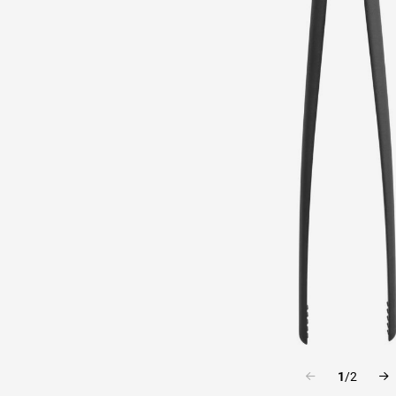
1
/
2