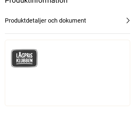
Produktinformation
Produktdetaljer och dokument
GÅ MED I LÅGPRISKLUBBEN
Du får en massa fantastiska klubbpriser
och 365 dagars öppet köp.