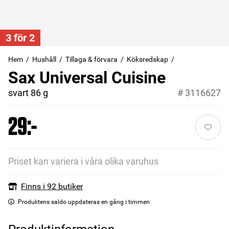
3 för 2
Hem
Hushåll
Tillaga & förvara
Köksredskap
Sax Universal Cuisine
svart 86 g
#
3116627
29:-
Priset kan variera i våra olika varuhus
Finns i 92 butiker
Produktens saldo uppdateras en gång i timmen