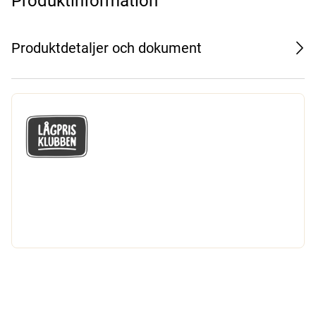
Produktinformation
Produktdetaljer och dokument
GÅ MED I LÅGPRISKLUBBEN
Du får en massa fantastiska klubbpriser
och 365 dagars öppet köp.