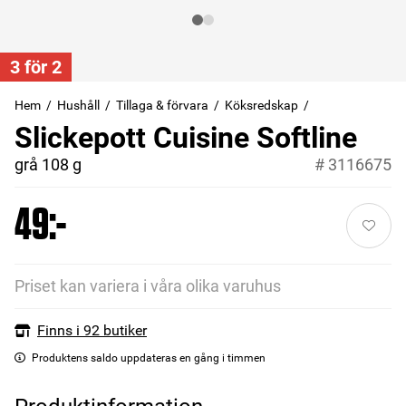
3 för 2
Hem
Hushåll
Tillaga & förvara
Köksredskap
Slickepott Cuisine Softline
grå 108 g
#
3116675
49:-
Priset kan variera i våra olika varuhus
Finns i 92 butiker
Produktens saldo uppdateras en gång i timmen