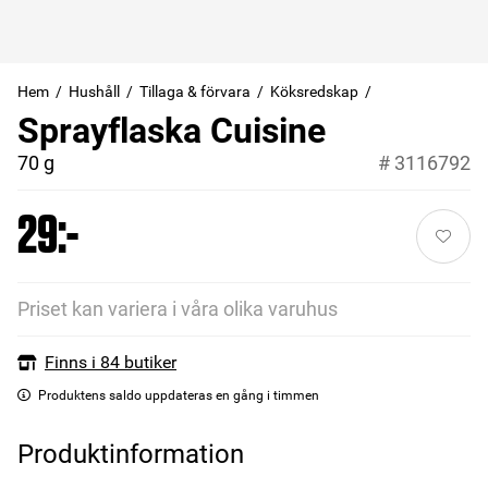
Hem
Hushåll
Tillaga & förvara
Köksredskap
Sprayflaska Cuisine
70 g
#
3116792
29:-
Priset kan variera i våra olika varuhus
Finns i 84 butiker
Produktens saldo uppdateras en gång i timmen
Produktinformation