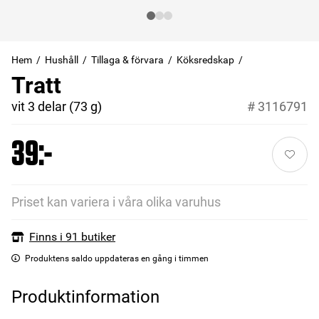
Hem
Hushåll
Tillaga & förvara
Köksredskap
Tratt
vit 3 delar (73 g)
#
3116791
39:-
Priset kan variera i våra olika varuhus
Finns i 91 butiker
Produktens saldo uppdateras en gång i timmen
Produktinformation