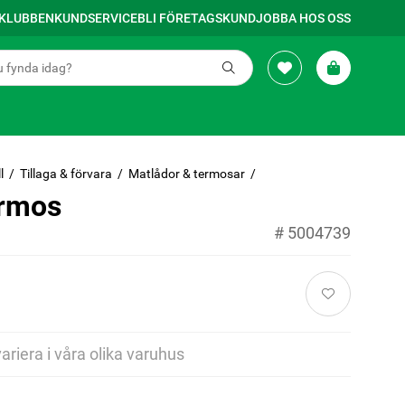
SKLUBBEN
KUNDSERVICE
BLI FÖRETAGSKUND
JOBBA HOS OSS
l
Tillaga & förvara
Matlådor & termosar
rmos
å
#
5004739
variera i våra olika varuhus