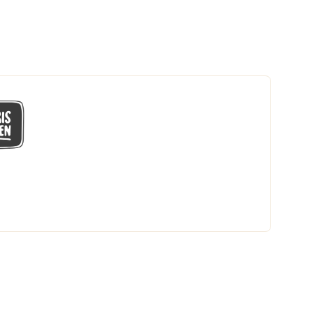
GÅ MED I LÅGPRISKLUBBEN
Du får en massa fantastiska klubbpriser
och 365 dagars öppet köp.