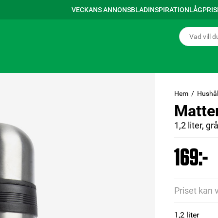
VECKANS ANNONSBLAD
INSPIRATION
LÅGPRI
Hem
Hushål
Matte
1,2 liter, gr
169:-
Priset kan 
1,2 liter