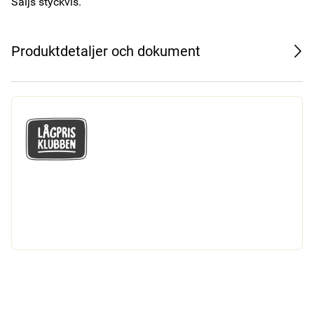
Säljs styckvis.
Produktdetaljer och dokument
GÅ MED I LÅGPRISKLUBBEN
Du får en massa fantastiska klubbpriser
och 365 dagars öppet köp.