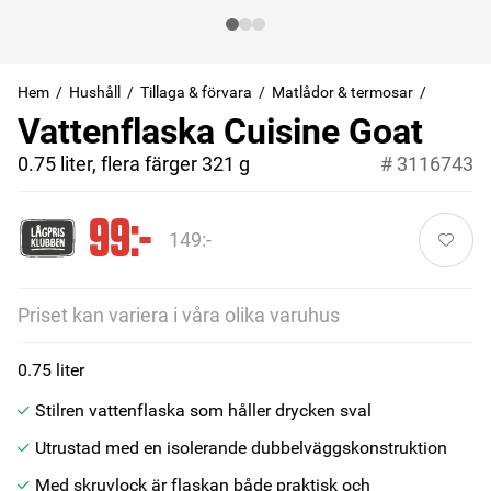
Hem
Hushåll
Tillaga & förvara
Matlådor & termosar
Vattenflaska Cuisine Goat
0.75 liter, flera färger 321 g
#
3116743
99:-
149:-
Priset kan variera i våra olika varuhus
0.75 liter
Stilren vattenflaska som håller drycken sval
Utrustad med en isolerande dubbelväggskonstruktion
Med skruvlock är flaskan både praktisk och