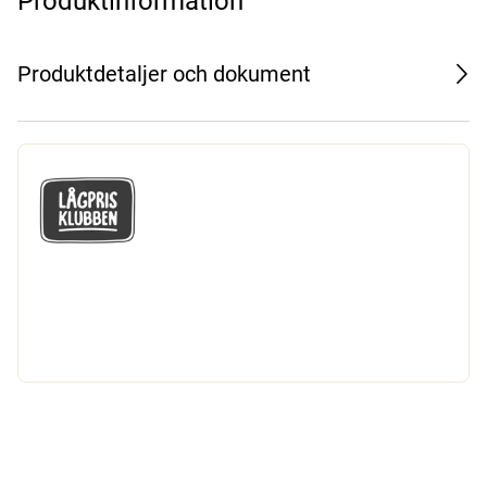
Produktinformation
Produktdetaljer och dokument
GÅ MED I LÅGPRISKLUBBEN
Du får en massa fantastiska klubbpriser
och 365 dagars öppet köp.