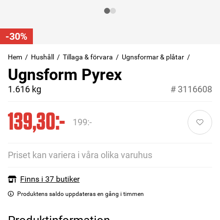
-30%
Hem
Hushåll
Tillaga & förvara
Ugnsformar & plåtar
Ugnsform Pyrex
1.616 kg
#
3116608
139,30:-
199:-
Priset kan variera i våra olika varuhus
Finns i 37 butiker
Produktens saldo uppdateras en gång i timmen