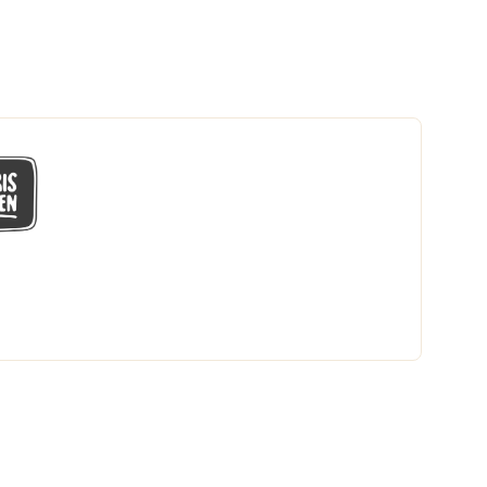
GÅ MED I LÅGPRISKLUBBEN
Du får en massa fantastiska klubbpriser
och 365 dagars öppet köp.