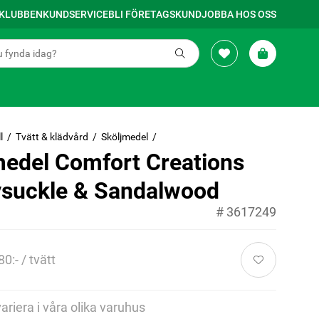
SKLUBBEN
KUNDSERVICE
BLI FÖRETAGSKUND
JOBBA HOS OSS
l
Tvätt & klädvård
Sköljmedel
medel Comfort Creations
suckle & Sandalwood
#
3617249
80:- / tvätt
variera i våra olika varuhus