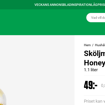
VECKANS ANNONSBLAD
INSPIRATION
LÅGPRI
Hem
Hushål
Skölj
Honey
1.1 liter
49:-
0,
Priset kan 