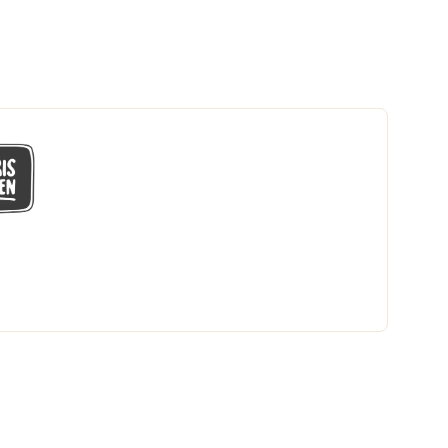
GÅ MED I LÅGPRISKLUBBEN
Du får en massa fantastiska klubbpriser
och 365 dagars öppet köp.