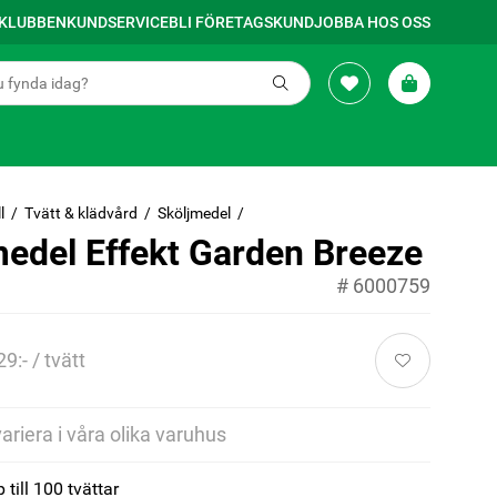
SKLUBBEN
KUNDSERVICE
BLI FÖRETAGSKUND
JOBBA HOS OSS
l
Tvätt & klädvård
Sköljmedel
medel Effekt Garden Breeze
#
6000759
29:- / tvätt
variera i våra olika varuhus
till 100 tvättar