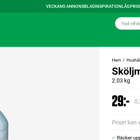
VECKANS ANNONSBLAD
INSPIRATION
LÅGPRI
Hem
Hushål
Skölj
2.03 kg
29:-
0,
Priset kan 
Räcker upp 