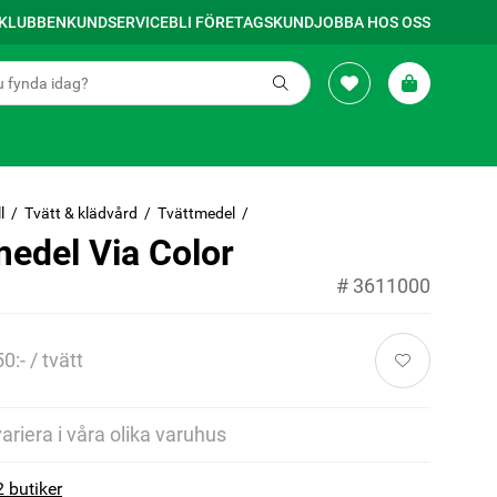
SKLUBBEN
KUNDSERVICE
BLI FÖRETAGSKUND
JOBBA HOS OSS
l
Tvätt & klädvård
Tvättmedel
medel Via Color
#
3611000
50:- / tvätt
variera i våra olika varuhus
2 butiker