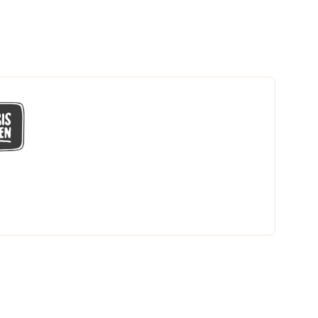
GÅ MED I LÅGPRISKLUBBEN
Du får en massa fantastiska klubbpriser
och 365 dagars öppet köp.