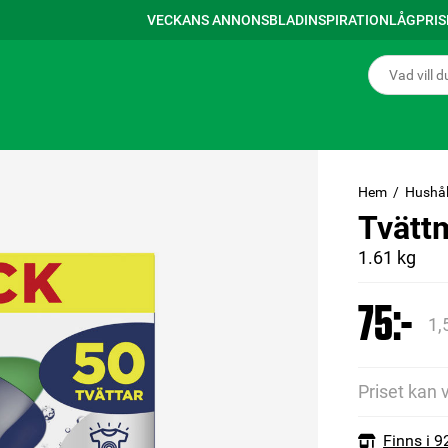
VECKANS ANNONSBLAD
INSPIRATION
LÅGPRI
Hem
Hushål
Tvätt
1.61 kg
75:-
1,
Priset kan 
Finns i 9