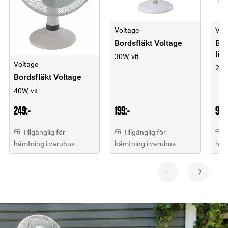
Voltage
Vol
Bordsfläkt Voltage
Bor
lite
30W, vit
Voltage
2.5W
Bordsfläkt Voltage
40W, vit
249:-
199:-
99:-
Tillgänglig för
Tillgänglig för
T
hämtning i varuhus
hämtning i varuhus
häm