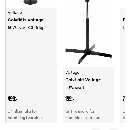
Voltage
Golvfläkt Voltage
Pel
50W, svart 3.825 kg
LED
Voltage
Golvfläkt Voltage
50W, svart
499:-
199:-
799
Tillgänglig för
Tillgänglig för
T
hämtning i varuhus
hämtning i varuhus
häm