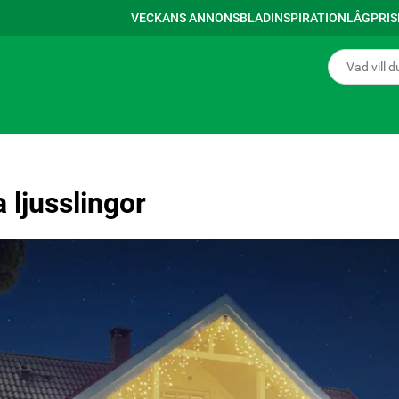
VECKANS ANNONSBLAD
INSPIRATION
LÅGPRI
 ljusslingor