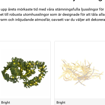
ys upp årets mörkaste tid med våra stämningsfulla ljusslingor fö
et till robusta utomhusslingor som är designade för att tåla all
varm och inbjudande atmosfär, oavsett var du väljer att dekorera
Bright
Bright