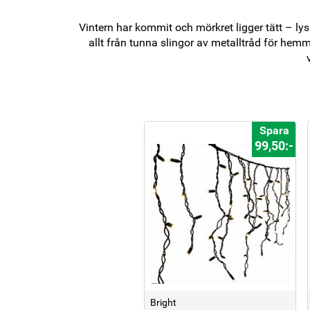
Vintern har kommit och mörkret ligger tätt – l
allt från tunna slingor av metalltråd för hemm
Spara
99,50:-
Bright