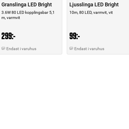
Granslinga LED Bright
Ljusslinga LED Bright
3.6W 80 LED kopplingsbar 5,1
10m, 80 LED, varmvit, vit
m, varmvit
299:-
99:-
Endast i varuhus
Endast i varuhus