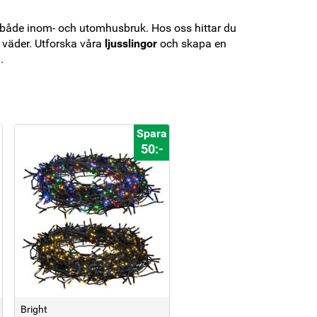
r både inom- och utomhusbruk. Hos oss hittar du
a väder. Utforska våra
ljusslingor
och skapa en
.
Spara
50:-
Bright