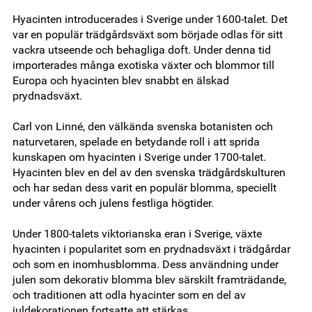
Hyacinten introducerades i Sverige under 1600-talet. Det
var en populär trädgårdsväxt som började odlas för sitt
vackra utseende och behagliga doft. Under denna tid
importerades många exotiska växter och blommor till
Europa och hyacinten blev snabbt en älskad
prydnadsväxt.
Carl von Linné, den välkända svenska botanisten och
naturvetaren, spelade en betydande roll i att sprida
kunskapen om hyacinten i Sverige under 1700-talet.
Hyacinten blev en del av den svenska trädgårdskulturen
och har sedan dess varit en populär blomma, speciellt
under vårens och julens festliga högtider.
Under 1800-talets viktorianska eran i Sverige, växte
hyacinten i popularitet som en prydnadsväxt i trädgårdar
och som en inomhusblomma. Dess användning under
julen som dekorativ blomma blev särskilt framträdande,
och traditionen att odla hyacinter som en del av
juldekorationen fortsatte att stärkas.