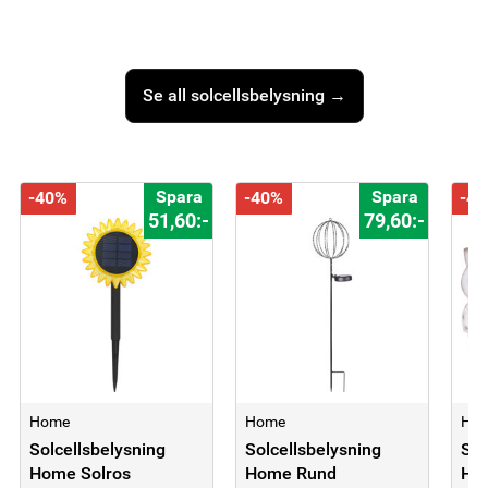
Se all solcellsbelysning →
Spara
Spara
-40%
-40%
-4
51,60:-
79,60:-
Home
Home
Ho
Solcellsbelysning
Solcellsbelysning
Sol
Home Solros
Home Rund
Hom