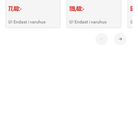
77,40:-
119,40:-
59,
Endast i varuhus
Endast i varuhus
E