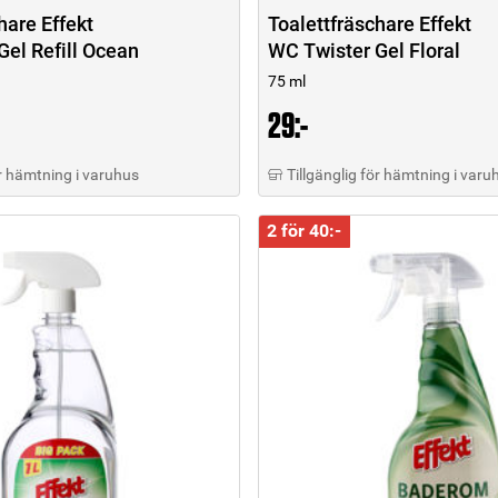
hare Effekt
Toalettfräschare Effekt
Gel Refill Ocean
WC Twister Gel Floral
75 ml
29:-
ör hämtning i varuhus
Tillgänglig för hämtning i varu
2 för 40:-