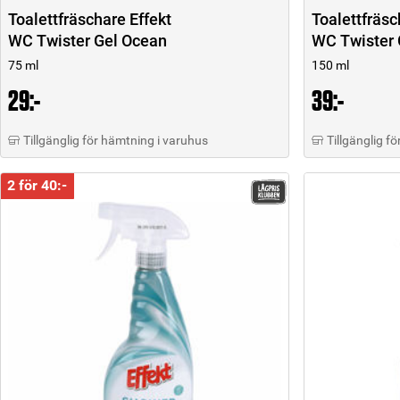
Toalettfräschare Effekt
Toalettfräsc
WC Twister Gel Ocean
WC Twister 
75 ml
150 ml
29:-
39:-
Tillgänglig för hämtning i varuhus
Tillgänglig f
2 för 40:-