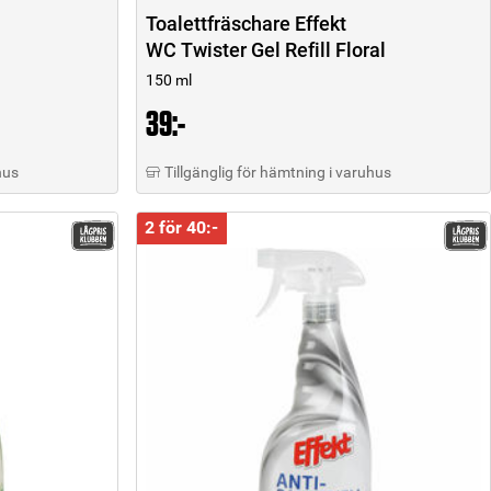
Toalettfräschare Effekt
WC Twister Gel Refill Floral
150 ml
39:-
hus
Tillgänglig för hämtning i varuhus
2 för 40:-