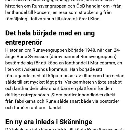
historien om Runsvengruppen och ÖoB handlar om - från
lanthandel till koncern, en resa som sträcker sig från
försäljning i tältvaruhus till stora affärer i Kina.
Det hela började med en ung
entreprenör
Historien om Runsvengruppen började 1948, när den 24-
årige Rune Svensson (därav namnet Runsvengruppen)
bestämde sig för att köpa en lanthandel i Mariedamm, en
liten ort i Askersunds kommun. Han började sitt
företagande med att köpa massor av filtar som han sedan
sålde till ett mycket lågt pris. Verksamheten växte snabbt
och lanthandeln blev snart bara en plattform för den
driftige entreprenören. Stora partier inhandlades direkt
från fabrikerna och Rune sålde snart både via postorder
och turnéer runt om i landet.
En ny era inleds i Skänninge
Då lokalerna inte längre räckte till köpte Rune Svensson år