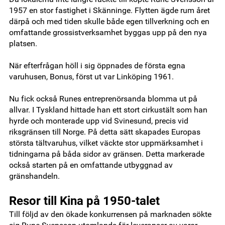
1957 en stor fastighet i Skänninge. Flytten ägde rum året
därpå och med tiden skulle både egen tillverkning och en
omfattande grossistverksamhet byggas upp på den nya
platsen.
När efterfrågan höll i sig öppnades de första egna
varuhusen, Bonus, först ut var Linköping 1961.
Nu fick också Runes entreprenörsanda blomma ut på
allvar. I Tyskland hittade han ett stort cirkustält som han
hyrde och monterade upp vid Svinesund, precis vid
riksgränsen till Norge. På detta sätt skapades Europas
största tältvaruhus, vilket väckte stor uppmärksamhet i
tidningarna på båda sidor av gränsen. Detta markerade
också starten på en omfattande utbyggnad av
gränshandeln.
Resor till Kina på 1950-talet
Till följd av den ökade konkurrensen på marknaden sökte