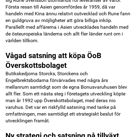
sig Rune Svensson utomlands för leveranser av varor.
Första resan till Asien genomfördes år 1959, då var
handeln med Kina ännu relativt outvecklad och Rune fann
en guldgruva av möjligheter att göra billiga inköp.
Parallellt med affärerna i Asien utvecklades handeln med
de östeuropeiska länderna och allt fler länder runt om i
världen tillkom.
Vågad satsning att köpa ÖoB
Överskottsbolaget
Butikskedjorna Storcks, Storckens och
Engelbrektsbodarna förvärvades med några års
mellanrum samtidigt som de egna Bonusvaruhusen blev
allt fler. Som ett nästa steg i företagets utveckling köpte
man år 1992 upp Överskottsbolaget, med deras nio
varuhus. Det var en riskfylld satsning med tanke på
omfattningen, men samtidigt ett strategiskt beslut för
utvecklingen framåt.
Ny strategi och satsning på tillväxt