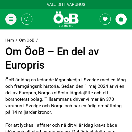
VÄLJ DITT VARUHUS
Hem
Om ÖoB
Om ÖoB – En del av
Europris
ÖoB är idag en ledande lågpriskedja i Sverige med en lång
och framgångsrik historia. Sedan den 1 maj 2024 är vi en
del av Europris, Norges största lågprisjätte och ett
börsnoterat bolag. Tillsammans driver vi mer än 370
varuhus i Sverige och Norge och har en årlig omsättning
på 14 miljarder kronor.
För att lyckas i affärer och nå dit vi är idag krävs både
idéer och ett stort engagemang. Det är just detta som