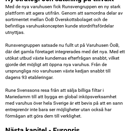
Med de nya varuhusen fick Runsvengruppen en ny stark
plattform att agera utifrån. Genom att samordna delar av
sortimentet mellan ÖoB Överskottsbolaget och de
befintliga varuhuskoncepten kunde stordriftsfördelar
utnyttjas.
Runsvengruppen satsade nu fullt ut på Varuhusen ÖoB,
där det gamla företaget integrerades med det nya. Med ett
utökat utbud växte kundernas efterfrågan snabbt, vilket
gjorde det möjligt att öppna nya varuhus. Från de
ursprungliga nio varuhusen växte kedjan snabbt till
dagens 93 etableringar.
Rune Svenssons resa från att sälja billiga filtar i
Mariedamm till att bygga en global inköpsverksamhet
med varuhus över hela Sverige är ett bevis på att en sann
entreprenör inte bara ser möjligheter utan också har
förmågan att göra dem till verklighet.
Nästa kapitel - Europris