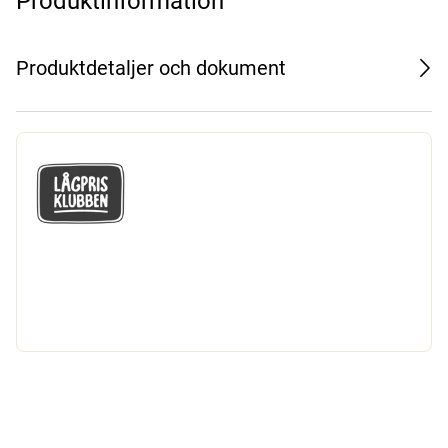
Produktinformation
Produktdetaljer och dokument
GÅ MED I LÅGPRISKLUBBEN
Du får en massa fantastiska klubbpriser
och 365 dagars öppet köp.