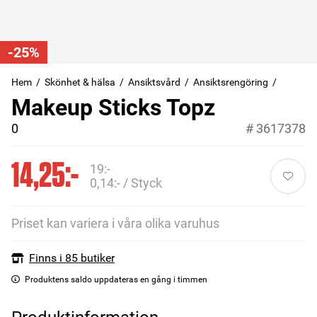
-25%
Hem
Skönhet & hälsa
Ansiktsvård
Ansiktsrengöring
Makeup Sticks Topz
0
#
3617378
14,25:-
19:-
0,14:- / Styck
Priset kan variera i våra olika varuhus
Finns i 85 butiker
Produktens saldo uppdateras en gång i timmen