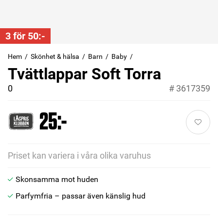
3 för 50:-
Hem
Skönhet & hälsa
Barn
Baby
Tvättlappar Soft Torra
0
#
3617359
25:-
Priset kan variera i våra olika varuhus
Skonsamma mot huden
Parfymfria – passar även känslig hud