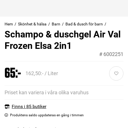
Hem
Skönhet & hälsa
Barn
Bad & dusch för barn
Schampo & duschgel Air Val
Frozen Elsa 2in1
#
6002251
65:-
162,50:- / Liter
Priset kan variera i våra olika varuhus
Finns i 85 butiker
Produktens saldo uppdateras en gång i timmen