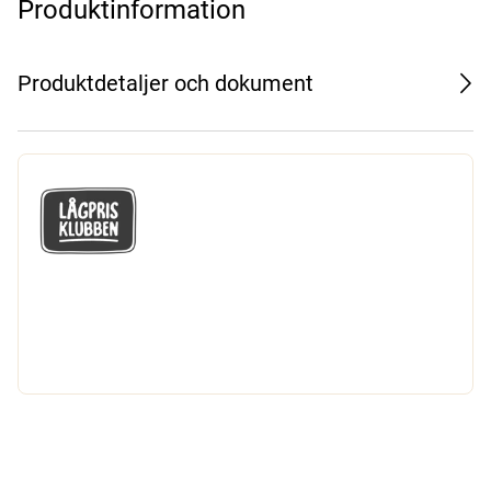
Produktinformation
Produktdetaljer och dokument
GÅ MED I LÅGPRISKLUBBEN
Du får en massa fantastiska klubbpriser
och 365 dagars öppet köp.