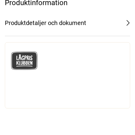
Produktinformation
Produktdetaljer och dokument
GÅ MED I LÅGPRISKLUBBEN
Du får en massa fantastiska klubbpriser
och 365 dagars öppet köp.