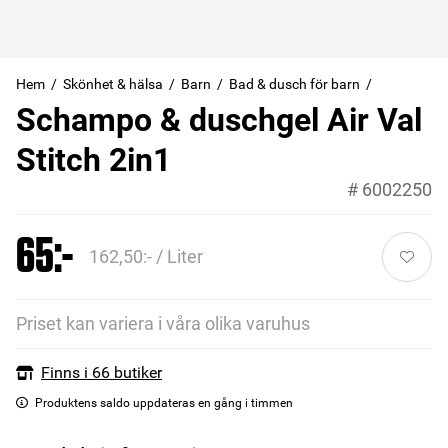
Hem
Skönhet & hälsa
Barn
Bad & dusch för barn
Schampo & duschgel Air Val
Stitch 2in1
#
6002250
65:-
162,50:- / Liter
Priset kan variera i våra olika varuhus
Finns i 66 butiker
Produktens saldo uppdateras en gång i timmen