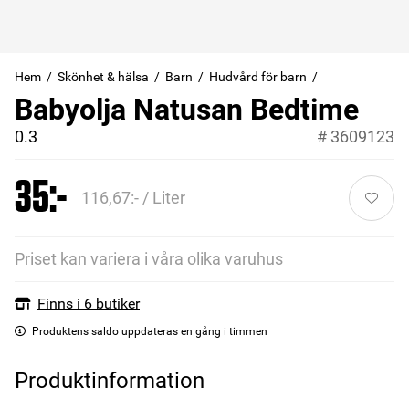
Hem
Skönhet & hälsa
Barn
Hudvård för barn
Babyolja Natusan Bedtime
0.3
#
3609123
35:-
116,67:- / Liter
Priset kan variera i våra olika varuhus
Finns i 6 butiker
Produktens saldo uppdateras en gång i timmen
Produktinformation