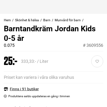
Hem
Skönhet & hälsa
Barn
Munvård för barn
Barntandkräm Jordan Kids
0-5 år
0.075
#
3609556
25:-
333,33:- / Liter
Priset kan variera i våra olika varuhus
Finns i 91 butiker
Produktens saldo uppdateras en gång i timmen