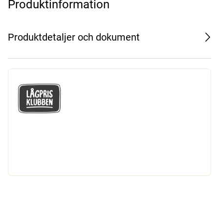
Produktinformation
Produktdetaljer och dokument
GÅ MED I LÅGPRISKLUBBEN
Du får en massa fantastiska klubbpriser
och 365 dagars öppet köp.