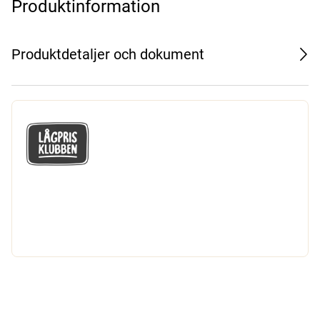
Produktinformation
Produktdetaljer och dokument
GÅ MED I LÅGPRISKLUBBEN
Du får en massa fantastiska klubbpriser
och 365 dagars öppet köp.