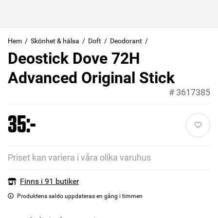
Hem
Skönhet & hälsa
Doft
Deodorant
Deostick Dove 72H
Advanced Original Stick
#
3617385
35:-
Priset kan variera i våra olika varuhus
Finns i 91 butiker
Produktens saldo uppdateras en gång i timmen