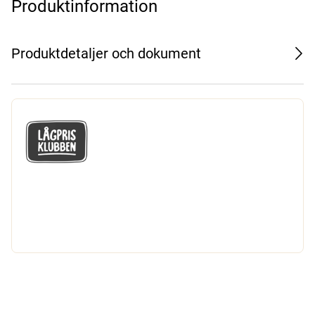
Produktinformation
Produktdetaljer och dokument
GÅ MED I LÅGPRISKLUBBEN
Du får en massa fantastiska klubbpriser
och 365 dagars öppet köp.