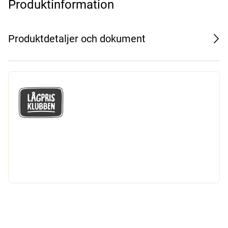
Produktinformation
Produktdetaljer och dokument
GÅ MED I LÅGPRISKLUBBEN
Du får en massa fantastiska klubbpriser
och 365 dagars öppet köp.