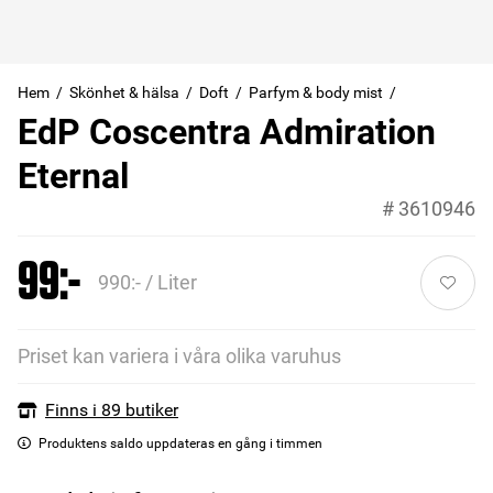
Hem
Skönhet & hälsa
Doft
Parfym & body mist
EdP Coscentra Admiration
Eternal
#
3610946
99:-
990:- / Liter
Priset kan variera i våra olika varuhus
Finns i 89 butiker
Produktens saldo uppdateras en gång i timmen