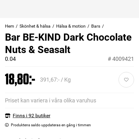
Hem
Skönhet & hälsa
Hälsa & motion
Bars
Bar BE-KIND Dark Chocolate
Nuts & Seasalt
0.04
#
4009421
18,80:-
391,67:- / Kg
Priset kan variera i våra olika varuhus
Finns i 92 butiker
Produktens saldo uppdateras en gång i timmen