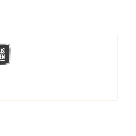
GÅ MED I LÅGPRISKLUBBEN
Du får en massa fantastiska klubbpriser
och 365 dagars öppet köp.