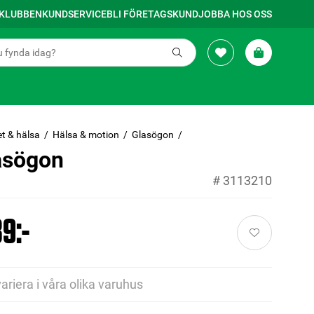
SKLUBBEN
KUNDSERVICE
BLI FÖRETAGSKUND
JOBBA HOS OSS
t & hälsa
Hälsa & motion
Glasögon
asögon
#
3113210
9:-
variera i våra olika varuhus