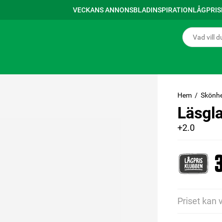
VECKANS ANNONSBLAD
INSPIRATION
LÅGPRI
Hem
Skönhe
Läsgl
+2.0
3
Priset kan 