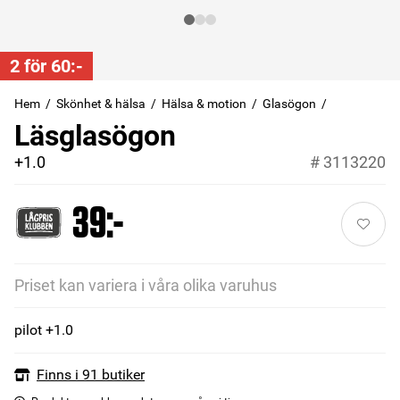
2 för 60:-
Hem
Skönhet & hälsa
Hälsa & motion
Glasögon
Läsglasögon
+1.0
#
3113220
39:-
Priset kan variera i våra olika varuhus
pilot +1.0
Finns i 91 butiker